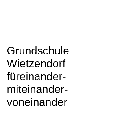
Gru
ndschule
Wietzendorf
für
einander-
miteinander-
voneinander