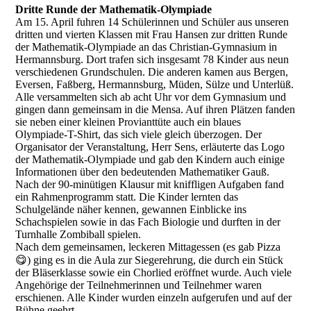
Dritte Runde der Mathematik-Olympiade
Am 15. April fuhren 14 Schülerinnen und Schüler aus unseren
dritten und vierten Klassen mit Frau Hansen zur dritten Runde
der Mathematik-Olympiade an das Christian-Gymnasium in
Hermannsburg. Dort trafen sich insgesamt 78 Kinder aus neun
verschiedenen Grundschulen. Die anderen kamen aus Bergen,
Eversen, Faßberg, Hermannsburg, Müden, Sülze und Unterlüß.
Alle versammelten sich ab acht Uhr vor dem Gymnasium und
gingen dann gemeinsam in die Mensa. Auf ihren Plätzen fanden
sie neben einer kleinen Provianttüte auch ein blaues
Olympiade-T-Shirt, das sich viele gleich überzogen. Der
Organisator der Veranstaltung, Herr Sens, erläuterte das Logo
der Mathematik-Olympiade und gab den Kindern auch einige
Informationen über den bedeutenden Mathematiker Gauß.
Nach der 90-minütigen Klausur mit kniffligen Aufgaben fand
ein Rahmenprogramm statt. Die Kinder lernten das
Schulgelände näher kennen, gewannen Einblicke ins
Schachspielen sowie in das Fach Biologie und durften in der
Turnhalle Zombiball spielen.
Nach dem gemeinsamen, leckeren Mittagessen (es gab Pizza
😋) ging es in die Aula zur Siegerehrung, die durch ein Stück
der Bläserklasse sowie ein Chorlied eröffnet wurde. Auch viele
Angehörige der Teilnehmerinnen und Teilnehmer waren
erschienen. Alle Kinder wurden einzeln aufgerufen und auf der
Bühne geehrt.