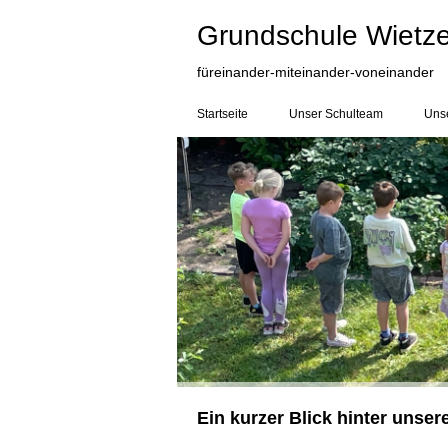
Gru
ndschule Wietz
für
einander-miteinander-voneinander
Startseite
Unser Schulteam
Unse
Ein kurzer Blick hinter unser