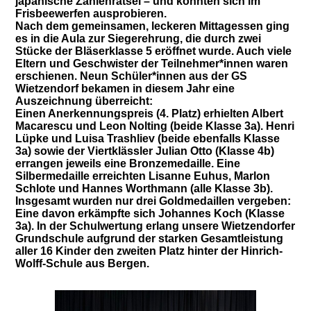
japanische Zahlenrätsel – und konnten sich im
Frisbeewerfen ausprobieren.
Nach dem gemeinsamen, leckeren Mittagessen ging
es in die Aula zur Siegerehrung, die durch zwei
Stücke der Bläserklasse 5 eröffnet wurde. Auch viele
Eltern und Geschwister der Teilnehmer*innen waren
erschienen. Neun Schüler*innen aus der GS
Wietzendorf bekamen in diesem Jahr eine
Auszeichnung überreicht:
Einen Anerkennungspreis (4. Platz) erhielten Albert
Macarescu und Leon Nolting (beide Klasse 3a). Henri
Lüpke und Luisa Trashliev (beide ebenfalls Klasse
3a) sowie der Viertklässler Julian Otto (Klasse 4b)
errangen jeweils eine Bronzemedaille. Eine
Silbermedaille erreichten Lisanne Euhus, Marlon
Schlote und Hannes Worthmann (alle Klasse 3b).
Insgesamt wurden nur drei Goldmedaillen vergeben:
Eine davon erkämpfte sich Johannes Koch (Klasse
3a). In der Schulwertung erlang unsere Wietzendorfer
Grundschule aufgrund der starken Gesamtleistung
aller 16 Kinder den zweiten Platz hinter der Hinrich-
Wolff-Schule aus Bergen.