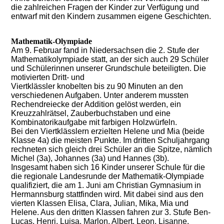
die zahlreichen Fragen der Kinder zur Verfügung und
entwarf mit den Kindern zusammen eigene Geschichten.
Mathematik-Olympiade
Am 9. Februar fand in Niedersachsen die 2. Stufe der
Mathematikolympiade statt, an der sich auch 29 Schüler
und Schülerinnen unserer Grundschule beteiligten. Die
motivierten Dritt- und
Viertklässler knobelten bis zu 90 Minuten an den
verschiedenen Aufgaben. Unter anderem mussten
Rechendreiecke der Addition gelöst werden, ein
Kreuzzahlrätsel, Zauberbuchstaben und eine
Kombinatorikaufgabe mit farbigen Holzwürfeln.
Bei den Viertklässlern erzielten Helene und Mia (beide
Klasse 4a) die meisten Punkte. Im dritten Schuljahrgang
rechneten sich gleich drei Schüler an die Spitze, nämlich
Michel (3a), Johannes (3a) und Hannes (3b).
Insgesamt haben sich 16 Kinder unserer Schule für die
die regionale Landesrunde der Mathematik-Olympiade
qualifiziert, die am 1. Juni am Christian Gymnasium in
Hermannsburg stattfinden wird. Mit dabei sind aus den
vierten Klassen Elisa, Clara, Julian, Mika, Mia und
Helene. Aus den dritten Klassen fahren zur 3. Stufe Ben-
Lucas, Henri, Luisa, Marlon, Albert, Leon, Lisanne,