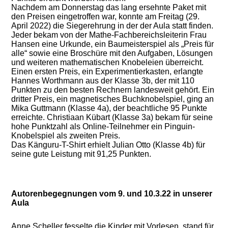
Nachdem am Donnerstag das lang ersehnte Paket mit
den Preisen eingetroffen war, konnte am Freitag (29.
April 2022) die Siegerehrung in der der Aula statt finden.
Jeder bekam von der Mathe-Fachbereichsleiterin Frau
Hansen eine Urkunde, ein Baumeisterspiel als „Preis für
alle“ sowie eine Broschüre mit den Aufgaben, Lösungen
und weiteren mathematischen Knobeleien überreicht.
Einen ersten Preis, ein Experimentierkasten, erlangte
Hannes Worthmann aus der Klasse 3b, der mit 110
Punkten zu den besten Rechnern landesweit gehört. Ein
dritter Preis, ein magnetisches Buchknobelspiel, ging an
Mika Guttmann (Klasse 4a), der beachtliche 95 Punkte
erreichte. Christiaan Kübart (Klasse 3a) bekam für seine
hohe Punktzahl als Online-Teilnehmer ein Pinguin-
Knobelspiel als zweiten Preis.
Das Känguru-T-Shirt erhielt Julian Otto (Klasse 4b) für
seine gute Leistung mit 91,25 Punkten.
Autorenbegegnungen vom 9. und 10.3.22 in unserer
Aula
Anne Scheller fesselte die Kinder mit Vorlesen, stand für