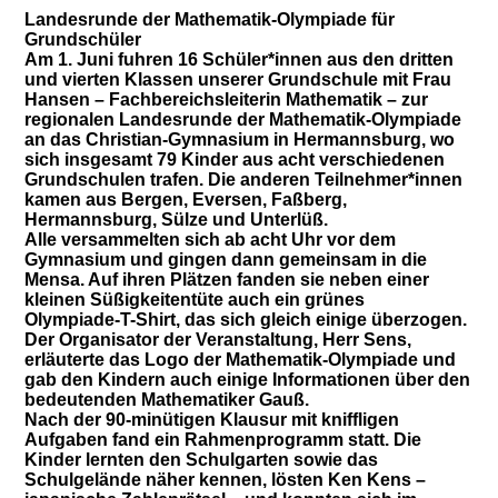
Landesrunde der Mathematik-Olympiade für
Grundschüler
Am 1. Juni fuhren 16 Schüler*innen aus den dritten
und vierten Klassen unserer Grundschule mit Frau
Hansen – Fachbereichsleiterin Mathematik – zur
regionalen Landesrunde der Mathematik-Olympiade
an das Christian-Gymnasium in Hermannsburg, wo
sich insgesamt 79 Kinder aus acht verschiedenen
Grundschulen trafen. Die anderen Teilnehmer*innen
kamen aus Bergen, Eversen, Faßberg,
Hermannsburg, Sülze und Unterlüß.
Alle versammelten sich ab acht Uhr vor dem
Gymnasium und gingen dann gemeinsam in die
Mensa. Auf ihren Plätzen fanden sie neben einer
kleinen Süßigkeitentüte auch ein grünes
Olympiade-T-Shirt, das sich gleich einige überzogen.
Der Organisator der Veranstaltung, Herr Sens,
erläuterte das Logo der Mathematik-Olympiade und
gab den Kindern auch einige Informationen über den
bedeutenden Mathematiker Gauß.
Nach der 90-minütigen Klausur mit kniffligen
Aufgaben fand ein Rahmenprogramm statt. Die
Kinder lernten den Schulgarten sowie das
Schulgelände näher kennen, lösten Ken Kens –