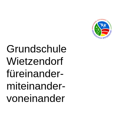
Gru
ndschule
Wietzendorf
für
einander-
miteinander-
voneinander