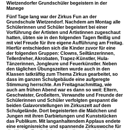
Wietzendorfer Grundschüler begeistern in der
Manege
Fünf Tage lang war der Zirkus Fun an der
Grundschule Wietzendorf. Nachdem am Montag alle
Schülerinnen und Schüler begeistert bei einer
Vorführung der Artisten und Artistinnen zugeschaut
hatten, übten sie in den folgenden Tagen fleißig und
mit viel Freude für ihre eigene Aufführung am Freitag.
Hierfür entschieden sich die Kinder zuvor für eine
der folgenden Gruppen: Clowns, Seiltänzerinnen,
Tellerdreher, Akrobaten, Trapez-Künstler, Hula-
Tänzerinnen, Jongleure und Feuerkünstler. Neben
den täglichen Übungszeiten wurde auch in den
Klassen tatkräftig zum Thema Zirkus gearbeitet, so
dass im ganzen Schulgebäude eine aufgeregte
Stimmung herrschte. Am Freitagnachmittag, wie
auch am frühen Abend war es dann so weit: Eltern,
Geschwister, Großeltern, Verwandte und Freunde der
Schülerinnen und Schüler verfolgten gespannt die
beiden Galavorstellungen im Zirkuszelt auf dem
Schulgelände. Dort begeisterten die Mädchen und
Jungen mit ihren Darbietungen und Kunststücken
das Publikum. Mit langanhaltendem Applaus endete
eine ereignisreiche und spannende Zirkuswoche für