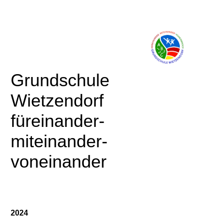
Gru
ndschule
Wietzendorf
für
einander-
miteinander-
voneinander
2024