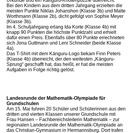
Urkunde und ein Känguru-Knotenpuzzle überreicht.
Bei den Kindern aus dem dritten Jahrgang erzielten die
meisten Punkte Niklas Johanshon (Klasse 3b) und Malte
Worthmann (Klasse 2b), dicht gefolgt von Sophie Meyer
(Klasse 3b).
Im 4. Schuljahrgang erlang Ida Korte (Klasse 4b) mit
knapp 90 Punkten die höchste Punktzahl und erhielt
dafür einen Preis. Ebenfalls über 80 Punkte errechneten
sich Jona Guttmann und Leni Schneider (beide Klasse
4a).
Das T-Shirt mit dem Känguru-Logo bekam Finn Peters
(Klasse 4b) überreicht, der den weitesten „Känguru-
Sprung“ geschafft hat, das heißt, er hat die meisten
Aufgaben in Folge richtig gelöst.
Landesrunde der Mathematik-Olympiade für
Grundschulen
Am 15. Mai fuhren 20 Schüler und Schülerinnen aus den
dritten und vierten Klassen unserer Grundschule mit
Frau Hansen – Fachbereichsleiterin Mathematik – zur
regionalen Landesrunde der Mathematik-Olympiade an
das Christian-Gymnasium in Hermannsburg. Dort trafen