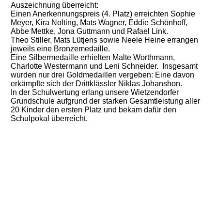
Auszeichnung überreicht:
Einen Anerkennungspreis (4. Platz) erreichten Sophie
Meyer, Kira Nolting, Mats Wagner, Eddie Schönhoff,
Abbe Mettke, Jona Guttmann und Rafael Link.
Theo Stiller, Mats Lütjens sowie Neele Heine errangen
jeweils eine Bronzemedaille.
Eine Silbermedaille erhielten Malte Worthmann,
Charlotte Westermann und Leni Schneider. Insgesamt
wurden nur drei Goldmedaillen vergeben: Eine davon
erkämpfte sich der Drittklässler Niklas Johanshon.
In der Schulwertung erlang unsere Wietzendorfer
Grundschule aufgrund der starken Gesamtleistung aller
20 Kinder den ersten Platz und bekam dafür den
Schulpokal überreicht.
Silbermedaillen
Gruppenfoto von der Siegerehrung
Foto Niklas Johanshon
Foto Schulpokal
Bronzemedaillen