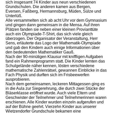
sich insgesamt 74 Kinder aus neun verschiedenen
Grundschulen. Die anderen kamen aus Bergen,
Eversen, Faßberg, Hermannsburg, Müden, Sülze und
Unterlüß.
Alle versammelten sich ab acht Uhr vor dem Gymnasium
und gingen dann gemeinsam in die Mensa. Auf ihren
Plätzen fanden sie neben einer kleinen Provianttüte
auch ein Olympiade-T-Shirt, das sich viele gleich
überzogen. Der Organisator der Veranstaltung, Herr
Sens, erläuterte das Logo der Mathematik-Olympiade
und gab den Kindern auch einige Informationen über
den bedeutenden Mathematiker Gauß.
Nach der 90-minütigen Klausur mit kniffligen Aufgaben
fand ein Rahmenprogramm statt. Die Kinder lernten das
Schulgelände näher kennen, lösten verschiedene
mathematische Zahlenrätsel, gewannen Einblicke in das
Fach Physik und durften sich im Frisbeewerfen
ausprobieren.
Nach dem gemeinsamen, leckeren Mittagessen ging es
in die Aula zur Siegerehrung, die durch zwei Stücke der
Bläserklasse eröffnet wurde. Auch viele Eltern und
Geschwister der Teilnehmer und Teilnehmerinnen waren
erschienen. Alle Kinder wurden einzeln aufgerufen und
auf der Bühne geehrt. Vierzehn Kinder aus unserer
Wietzendorfer Grundschule bekamen eine