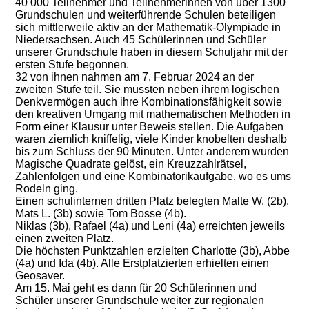
40 000 Teilnehmer und Teilnehmerinnen von über 1300
Grundschulen und weiterführende Schulen beteiligen
sich mittlerweile aktiv an der Mathematik-Olympiade in
Niedersachsen. Auch 45 Schülerinnen und Schüler
unserer Grundschule haben in diesem Schuljahr mit der
ersten Stufe begonnen.
32 von ihnen nahmen am 7. Februar 2024 an der
zweiten Stufe teil. Sie mussten neben ihrem logischen
Denkvermögen auch ihre Kombinationsfähigkeit sowie
den kreativen Umgang mit mathematischen Methoden in
Form einer Klausur unter Beweis stellen. Die Aufgaben
waren ziemlich kniffelig, viele Kinder knobelten deshalb
bis zum Schluss der 90 Minuten. Unter anderem wurden
Magische Quadrate gelöst, ein Kreuzzahlrätsel,
Zahlenfolgen und eine Kombinatorikaufgabe, wo es ums
Rodeln ging.
Einen schulinternen dritten Platz belegten Malte W. (2b),
Mats L. (3b) sowie Tom Bosse (4b).
Niklas (3b), Rafael (4a) und Leni (4a) erreichten jeweils
einen zweiten Platz.
Die höchsten Punktzahlen erzielten Charlotte (3b), Abbe
(4a) und Ida (4b). Alle Erstplatzierten erhielten einen
Geosaver.
Am 15. Mai geht es dann für 20 Schülerinnen und
Schüler unserer Grundschule weiter zur regionalen